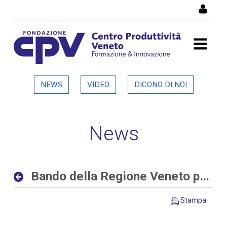
Salta al Contenuto
Bando della Regione Veneto
NEWS
VIDEO
DICONO DI NOI
per progetti di ricerca alle
imprese - Dettaglio in
News
evidenza
Bando della Regione Veneto per progetti di ricerca alle imprese
Stampa