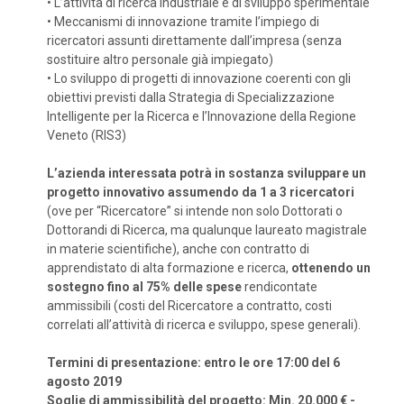
•
L’attività di ricerca industriale e di sviluppo sperimentale
•
Meccanismi di innovazione tramite l’impiego di
ricercatori assunti direttamente dall’impresa (senza
sostituire altro personale già impiegato)
•
Lo sviluppo di progetti di innovazione coerenti con gli
obiettivi previsti dalla Strategia di Specializzazione
Intelligente per la Ricerca e l’Innovazione della Regione
Veneto (RIS3)
L’azienda interessata potrà in sostanza sviluppare un
progetto innovativo assumendo da 1 a 3 ricercatori
(ove per “Ricercatore” si intende non solo Dottorati o
Dottorandi di Ricerca, ma qualunque laureato magistrale
in materie scientifiche), anche con contratto di
apprendistato di alta formazione e ricerca,
ottenendo un
sostegno fino al 75% delle spese
rendicontate
ammissibili (costi del Ricercatore a contratto, costi
correlati all’attività di ricerca e sviluppo, spese generali).
Termini di presentazione: entro le ore 17:00 del 6
agosto 2019
Soglie di ammissibilità del progetto: Min. 20.000 € -