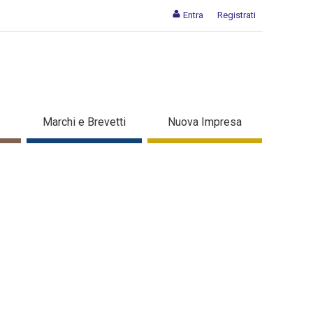
Entra
Registrati
prese - Dettaglio in evidenza
Marchi e Brevetti
Nuova Impresa