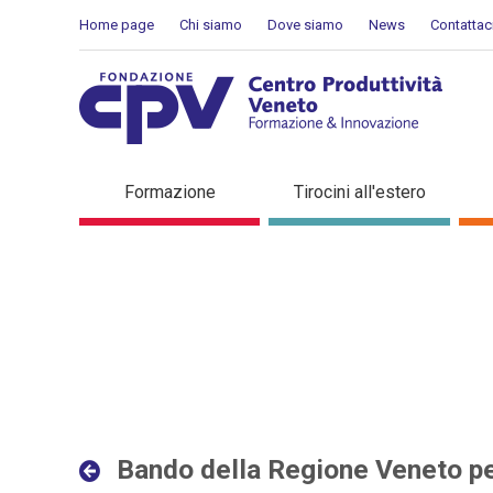
Salta al Contenuto
Home page
Chi siamo
Dove siamo
News
Contattac
Bando della Regione Veneto
Formazione
Tirocini all'estero
Bando della Regione Veneto per