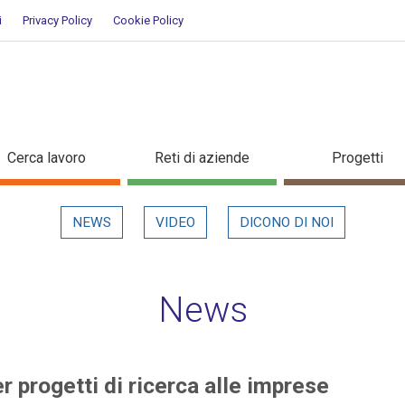
i
Privacy Policy
Cookie Policy
 per progetti di ricerca alle im
Cerca lavoro
Reti di aziende
Progetti
NEWS
VIDEO
DICONO DI NOI
News
 progetti di ricerca alle imprese