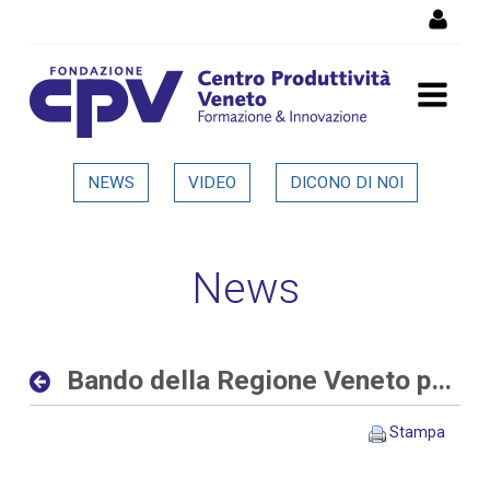
Salta al Contenuto
Bando della Regione Veneto
NEWS
VIDEO
DICONO DI NOI
per progetti di ricerca alle
imprese - Dettaglio in
News
evidenza
Bando della Regione Veneto per progetti di ricerca alle imprese
Stampa