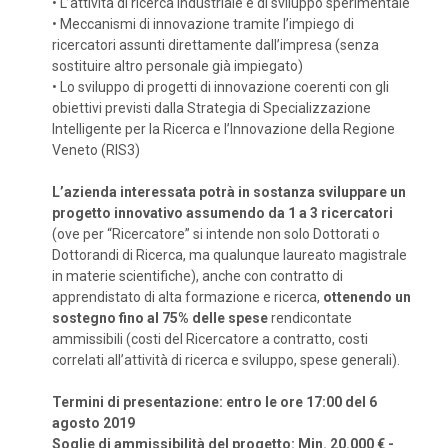
•
L’attività di ricerca industriale e di sviluppo sperimentale
•
Meccanismi di innovazione tramite l’impiego di
ricercatori assunti direttamente dall’impresa (senza
sostituire altro personale già impiegato)
•
Lo sviluppo di progetti di innovazione coerenti con gli
obiettivi previsti dalla Strategia di Specializzazione
Intelligente per la Ricerca e l’Innovazione della Regione
Veneto (RIS3)
L’azienda interessata potrà in sostanza sviluppare un
progetto innovativo assumendo da 1 a 3 ricercatori
(ove per “Ricercatore” si intende non solo Dottorati o
Dottorandi di Ricerca, ma qualunque laureato magistrale
in materie scientifiche), anche con contratto di
apprendistato di alta formazione e ricerca,
ottenendo un
sostegno fino al 75% delle spese
rendicontate
ammissibili (costi del Ricercatore a contratto, costi
correlati all’attività di ricerca e sviluppo, spese generali).
Termini di presentazione: entro le ore 17:00 del 6
agosto 2019
Soglie di ammissibilità del progetto: Min. 20.000 € -