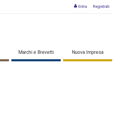
Entra
Registrati
prese - Dettaglio in evidenza
Marchi e Brevetti
Nuova Impresa