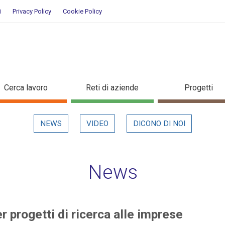
i
Privacy Policy
Cookie Policy
 per progetti di ricerca alle im
Cerca lavoro
Reti di aziende
Progetti
NEWS
VIDEO
DICONO DI NOI
News
 progetti di ricerca alle imprese