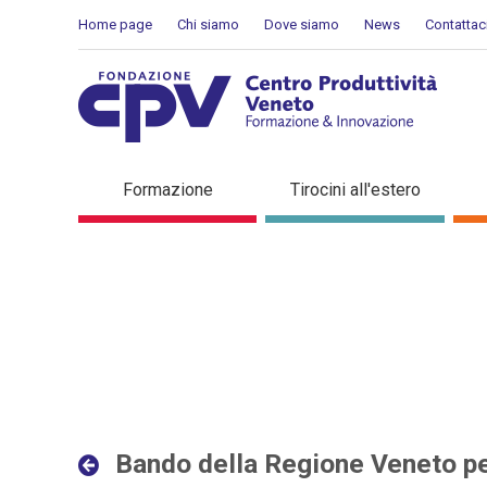
Salta al Contenuto
Home page
Chi siamo
Dove siamo
News
Contattac
Bando della Regione Veneto
Formazione
Tirocini all'estero
Bando della Regione Veneto per