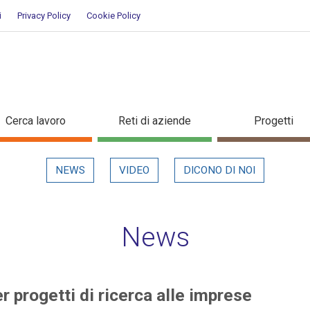
i
Privacy Policy
Cookie Policy
 per progetti di ricerca alle im
Cerca lavoro
Reti di aziende
Progetti
NEWS
VIDEO
DICONO DI NOI
News
 progetti di ricerca alle imprese