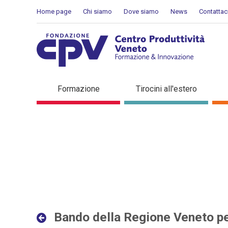
Salta al Contenuto
Home page
Chi siamo
Dove siamo
News
Contattac
Bando della Regione Veneto
Formazione
Tirocini all'estero
Bando della Regione Veneto per