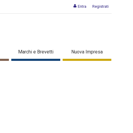
Entra
Registrati
prese - Dettaglio in evidenza
Marchi e Brevetti
Nuova Impresa