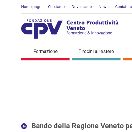
Salta al Contenuto
Home page
Chi siamo
Dove siamo
News
Contattac
Bando della Regione Veneto
Formazione
Tirocini all'estero
Bando della Regione Veneto per