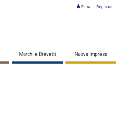
Entra
Registrati
prese - Dettaglio in evidenza
Marchi e Brevetti
Nuova Impresa