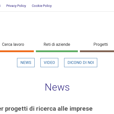
i
Privacy Policy
Cookie Policy
 per progetti di ricerca alle im
Cerca lavoro
Reti di aziende
Progetti
NEWS
VIDEO
DICONO DI NOI
News
 progetti di ricerca alle imprese