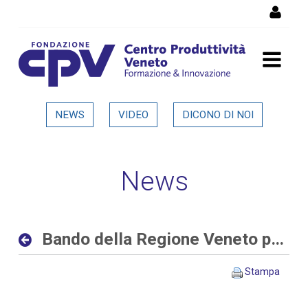
Salta al Contenuto
Bando della Regione Veneto
NEWS
VIDEO
DICONO DI NOI
per progetti di ricerca alle
imprese - Dettaglio in
News
evidenza
Bando della Regione Veneto per progetti di ricerca alle imprese
Stampa