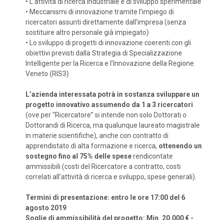
•
L’attività di ricerca industriale e di sviluppo sperimentale
•
Meccanismi di innovazione tramite l’impiego di
ricercatori assunti direttamente dall’impresa (senza
sostituire altro personale già impiegato)
•
Lo sviluppo di progetti di innovazione coerenti con gli
obiettivi previsti dalla Strategia di Specializzazione
Intelligente per la Ricerca e l’Innovazione della Regione
Veneto (RIS3)
L’azienda interessata potrà in sostanza sviluppare un
progetto innovativo assumendo da 1 a 3 ricercatori
(ove per “Ricercatore” si intende non solo Dottorati o
Dottorandi di Ricerca, ma qualunque laureato magistrale
in materie scientifiche), anche con contratto di
apprendistato di alta formazione e ricerca,
ottenendo un
sostegno fino al 75% delle spese
rendicontate
ammissibili (costi del Ricercatore a contratto, costi
correlati all’attività di ricerca e sviluppo, spese generali).
Termini di presentazione: entro le ore 17:00 del 6
agosto 2019
Soglie di ammissibilità del progetto: Min. 20.000 € -