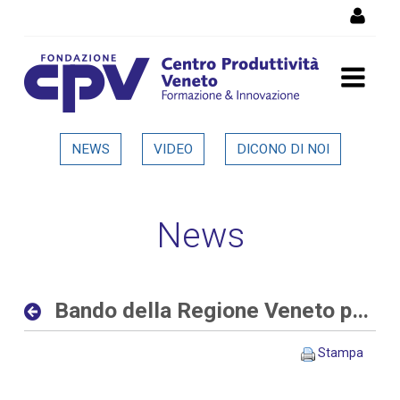
Salta al Contenuto
Bando della Regione Veneto
NEWS
VIDEO
DICONO DI NOI
per progetti di ricerca alle
imprese - Dettaglio in
News
evidenza
Bando della Regione Veneto per progetti di ricerca alle imprese
Stampa