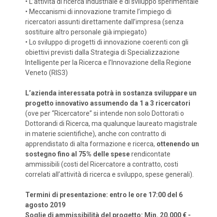
•
L’attività di ricerca industriale e di sviluppo sperimentale
•
Meccanismi di innovazione tramite l’impiego di
ricercatori assunti direttamente dall’impresa (senza
sostituire altro personale già impiegato)
•
Lo sviluppo di progetti di innovazione coerenti con gli
obiettivi previsti dalla Strategia di Specializzazione
Intelligente per la Ricerca e l’Innovazione della Regione
Veneto (RIS3)
L’azienda interessata potrà in sostanza sviluppare un
progetto innovativo assumendo da 1 a 3 ricercatori
(ove per “Ricercatore” si intende non solo Dottorati o
Dottorandi di Ricerca, ma qualunque laureato magistrale
in materie scientifiche), anche con contratto di
apprendistato di alta formazione e ricerca,
ottenendo un
sostegno fino al 75% delle spese
rendicontate
ammissibili (costi del Ricercatore a contratto, costi
correlati all’attività di ricerca e sviluppo, spese generali).
Termini di presentazione: entro le ore 17:00 del 6
agosto 2019
Soglie di ammissibilità del progetto: Min. 20.000 € -