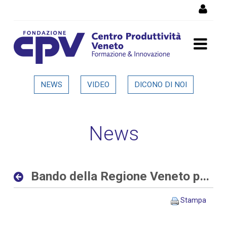
Salta al Contenuto
Bando della Regione Veneto
NEWS
VIDEO
DICONO DI NOI
per progetti di ricerca alle
imprese - Dettaglio in
News
evidenza
Bando della Regione Veneto per progetti di ricerca alle imprese
Stampa