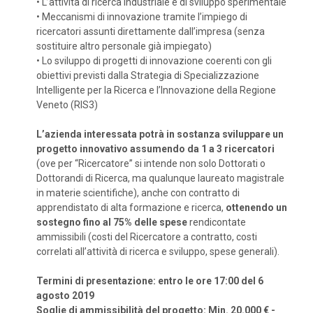
•
L’attività di ricerca industriale e di sviluppo sperimentale
•
Meccanismi di innovazione tramite l’impiego di
ricercatori assunti direttamente dall’impresa (senza
sostituire altro personale già impiegato)
•
Lo sviluppo di progetti di innovazione coerenti con gli
obiettivi previsti dalla Strategia di Specializzazione
Intelligente per la Ricerca e l’Innovazione della Regione
Veneto (RIS3)
L’azienda interessata potrà in sostanza sviluppare un
progetto innovativo assumendo da 1 a 3 ricercatori
(ove per “Ricercatore” si intende non solo Dottorati o
Dottorandi di Ricerca, ma qualunque laureato magistrale
in materie scientifiche), anche con contratto di
apprendistato di alta formazione e ricerca,
ottenendo un
sostegno fino al 75% delle spese
rendicontate
ammissibili (costi del Ricercatore a contratto, costi
correlati all’attività di ricerca e sviluppo, spese generali).
Termini di presentazione: entro le ore 17:00 del 6
agosto 2019
Soglie di ammissibilità del progetto: Min. 20.000 € -