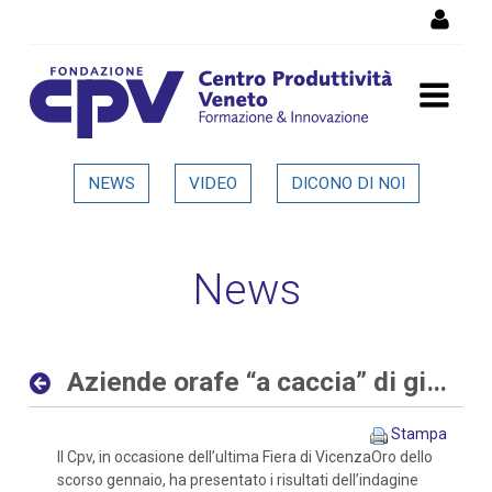
Salta al Contenuto
Aziende orafe “a caccia” di
NEWS
VIDEO
DICONO DI NOI
giovani sia con competenze
digitali che tradizionali -
News
Dettaglio in evidenza
Aziende orafe “a caccia” di giovani sia con competenze digitali che tradizionali
Stampa
Il Cpv, in occasione dell’ultima Fiera di VicenzaOro dello
scorso gennaio, ha presentato i risultati dell’indagine