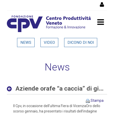
Salta al Contenuto
Aziende orafe “a caccia” di
NEWS
VIDEO
DICONO DI NOI
giovani sia con competenze
digitali che tradizionali -
News
Dettaglio in evidenza
Aziende orafe “a caccia” di giovani sia con competenze digitali che tradizionali
Stampa
Il Cpv, in occasione dell’ultima Fiera di VicenzaOro dello
scorso gennaio, ha presentato i risultati dell’indagine