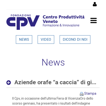
Salta al Contenuto
Aziende orafe “a caccia” di
NEWS
VIDEO
DICONO DI NOI
giovani sia con competenze
digitali che tradizionali -
News
Dettaglio in evidenza
Aziende orafe “a caccia” di giovani sia con competenze digitali che tradizionali
Stampa
Il Cpv, in occasione dell’ultima Fiera di VicenzaOro dello
scorso gennaio, ha presentato i risultati dell’indagine