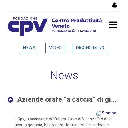
Salta al Contenuto
Aziende orafe “a caccia” di
NEWS
VIDEO
DICONO DI NOI
giovani sia con competenze
digitali che tradizionali -
News
Dettaglio in evidenza
Aziende orafe “a caccia” di giovani sia con competenze digitali che tradizionali
Stampa
Il Cpv, in occasione dell’ultima Fiera di VicenzaOro dello
scorso gennaio, ha presentato i risultati dell’indagine