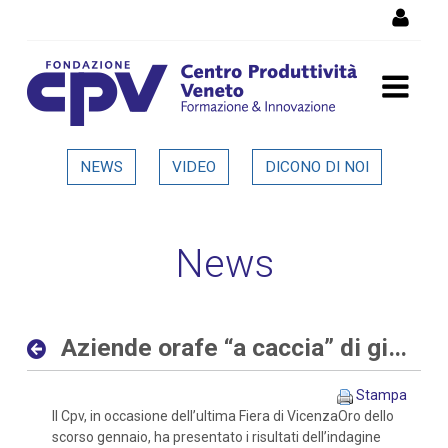
Salta al Contenuto
Aziende orafe “a caccia” di
NEWS
VIDEO
DICONO DI NOI
giovani sia con competenze
digitali che tradizionali -
News
Dettaglio in evidenza
Aziende orafe “a caccia” di giovani sia con competenze digitali che tradizionali
Stampa
Il Cpv, in occasione dell’ultima Fiera di VicenzaOro dello
scorso gennaio, ha presentato i risultati dell’indagine