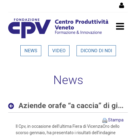
Salta al Contenuto
Aziende orafe “a caccia” di
NEWS
VIDEO
DICONO DI NOI
giovani sia con competenze
digitali che tradizionali -
News
Dettaglio in evidenza
Aziende orafe “a caccia” di giovani sia con competenze digitali che tradizionali
Stampa
Il Cpv, in occasione dell’ultima Fiera di VicenzaOro dello
scorso gennaio, ha presentato i risultati dell’indagine