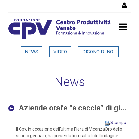
Salta al Contenuto
Aziende orafe “a caccia” di
NEWS
VIDEO
DICONO DI NOI
giovani sia con competenze
digitali che tradizionali -
News
Dettaglio in evidenza
Aziende orafe “a caccia” di giovani sia con competenze digitali che tradizionali
Stampa
Il Cpv, in occasione dell’ultima Fiera di VicenzaOro dello
scorso gennaio, ha presentato i risultati dell’indagine