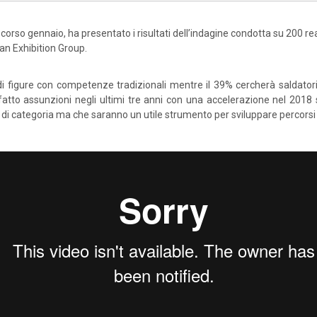
scorso gennaio, ha presentato i risultati dell’indagine condotta su 200 rea
ian Exhibition Group.
i figure con competenze tradizionali mentre il 39% cercherà saldatori 
 fatto assunzioni negli ultimi tre anni con una accelerazione nel 2018 s
i di categoria ma che saranno un utile strumento per sviluppare percorsi f