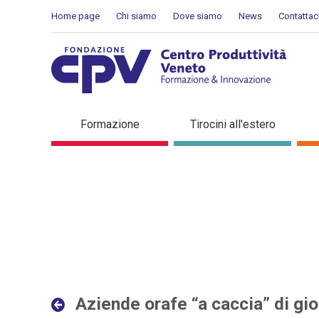
Salta al Contenuto
Home page
Chi siamo
Dove siamo
News
Contattac
Aziende orafe “a caccia” d
Formazione
Tirocini all'estero
Dettaglio in evidenza
Aziende orafe “a caccia” di gio