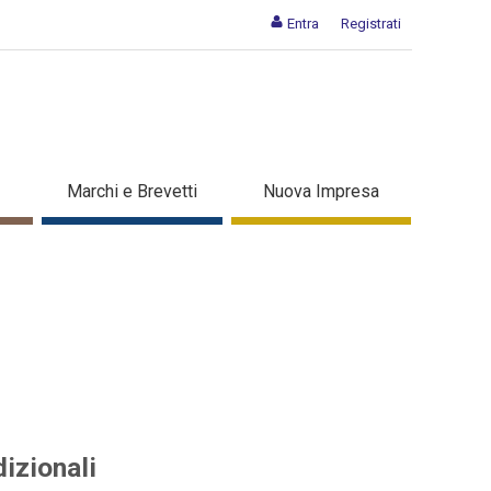
Entra
Registrati
tali che tradizionali -
Marchi e Brevetti
Nuova Impresa
izionali