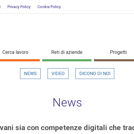
i
Privacy Policy
Cookie Policy
i giovani sia con competenze digi
Cerca lavoro
Reti di aziende
Progetti
NEWS
VIDEO
DICONO DI NOI
News
vani sia con competenze digitali che trad