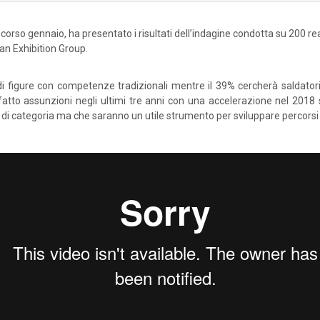
scorso gennaio, ha presentato i risultati dell’indagine condotta su 200 rea
ian Exhibition Group.
i figure con competenze tradizionali mentre il 39% cercherà saldatori 
 fatto assunzioni negli ultimi tre anni con una accelerazione nel 2018 s
i di categoria ma che saranno un utile strumento per sviluppare percorsi f