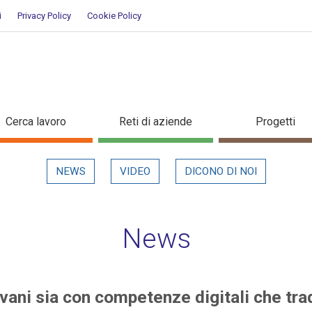
i
Privacy Policy
Cookie Policy
i giovani sia con competenze digi
Cerca lavoro
Reti di aziende
Progetti
NEWS
VIDEO
DICONO DI NOI
News
vani sia con competenze digitali che trad