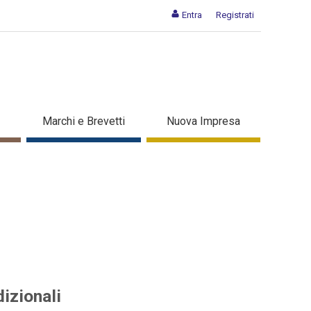
Entra
Registrati
tali che tradizionali -
Marchi e Brevetti
Nuova Impresa
izionali