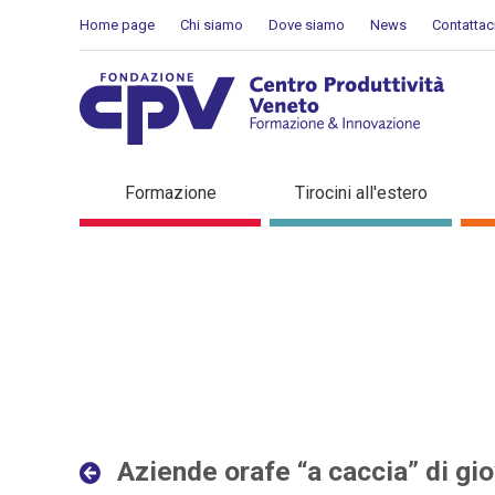
Salta al Contenuto
Home page
Chi siamo
Dove siamo
News
Contattac
Aziende orafe “a caccia” d
Formazione
Tirocini all'estero
Dettaglio in evidenza
Aziende orafe “a caccia” di gio