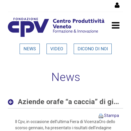
Salta al Contenuto
Aziende orafe “a caccia” di
NEWS
VIDEO
DICONO DI NOI
giovani sia con competenze
digitali che tradizionali -
News
Dettaglio in evidenza
Aziende orafe “a caccia” di giovani sia con competenze digitali che tradizionali
Stampa
Il Cpv, in occasione dell’ultima Fiera di VicenzaOro dello
scorso gennaio, ha presentato i risultati dell’indagine