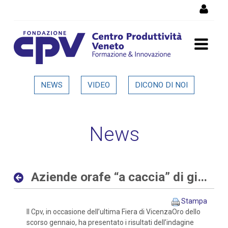
Salta al Contenuto
Aziende orafe “a caccia” di
NEWS
VIDEO
DICONO DI NOI
giovani sia con competenze
digitali che tradizionali -
News
Dettaglio in evidenza
Aziende orafe “a caccia” di giovani sia con competenze digitali che tradizionali
Stampa
Il Cpv, in occasione dell’ultima Fiera di VicenzaOro dello
scorso gennaio, ha presentato i risultati dell’indagine