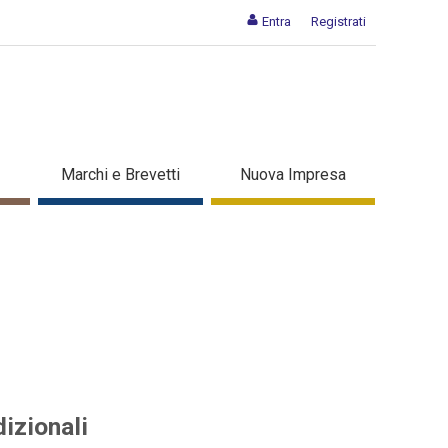
Entra
Registrati
tali che tradizionali -
Marchi e Brevetti
Nuova Impresa
izionali