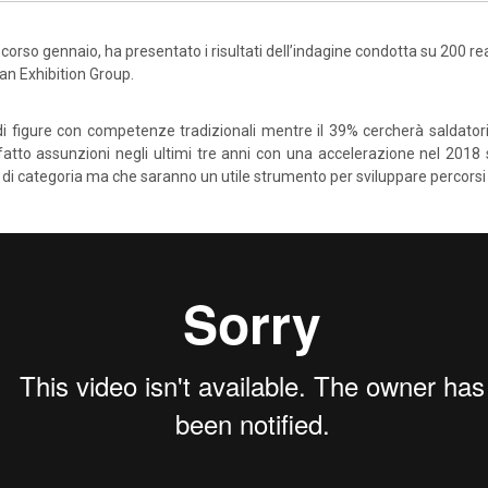
scorso gennaio, ha presentato i risultati dell’indagine condotta su 200 rea
ian Exhibition Group.
i figure con competenze tradizionali mentre il 39% cercherà saldatori 
 fatto assunzioni negli ultimi tre anni con una accelerazione nel 2018 s
i di categoria ma che saranno un utile strumento per sviluppare percorsi f