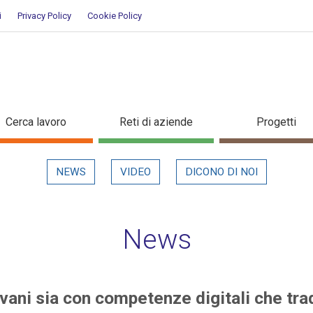
i
Privacy Policy
Cookie Policy
i giovani sia con competenze digi
Cerca lavoro
Reti di aziende
Progetti
NEWS
VIDEO
DICONO DI NOI
News
vani sia con competenze digitali che trad