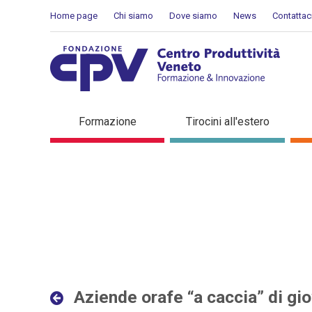
Salta al Contenuto
Home page
Chi siamo
Dove siamo
News
Contattac
Aziende orafe “a caccia” d
Formazione
Tirocini all'estero
Dettaglio in evidenza
Aziende orafe “a caccia” di gio