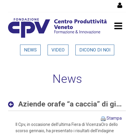
Salta al Contenuto
Aziende orafe “a caccia” di
NEWS
VIDEO
DICONO DI NOI
giovani sia con competenze
digitali che tradizionali -
News
Dettaglio in evidenza
Aziende orafe “a caccia” di giovani sia con competenze digitali che tradizionali
Stampa
Il Cpv, in occasione dell’ultima Fiera di VicenzaOro dello
scorso gennaio, ha presentato i risultati dell’indagine