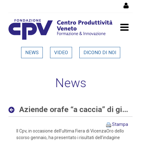
Salta al Contenuto
Aziende orafe “a caccia” di
NEWS
VIDEO
DICONO DI NOI
giovani sia con competenze
digitali che tradizionali -
News
Dettaglio in evidenza
Aziende orafe “a caccia” di giovani sia con competenze digitali che tradizionali
Stampa
Il Cpv, in occasione dell’ultima Fiera di VicenzaOro dello
scorso gennaio, ha presentato i risultati dell’indagine