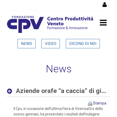
Salta al Contenuto
Aziende orafe “a caccia” di
NEWS
VIDEO
DICONO DI NOI
giovani sia con competenze
digitali che tradizionali -
News
Dettaglio in evidenza
Aziende orafe “a caccia” di giovani sia con competenze digitali che tradizionali
Stampa
Il Cpv, in occasione dell’ultima Fiera di VicenzaOro dello
scorso gennaio, ha presentato i risultati dell’indagine