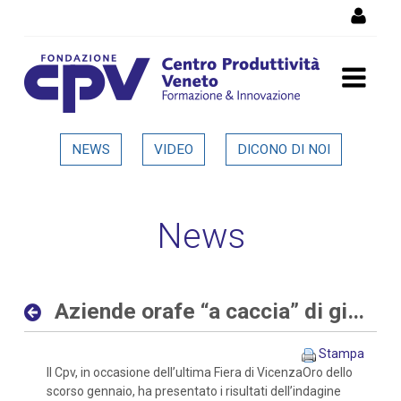
Salta al Contenuto
Aziende orafe “a caccia” di
NEWS
VIDEO
DICONO DI NOI
giovani sia con competenze
digitali che tradizionali -
News
Dettaglio in evidenza
Aziende orafe “a caccia” di giovani sia con competenze digitali che tradizionali
Stampa
Il Cpv, in occasione dell’ultima Fiera di VicenzaOro dello
scorso gennaio, ha presentato i risultati dell’indagine