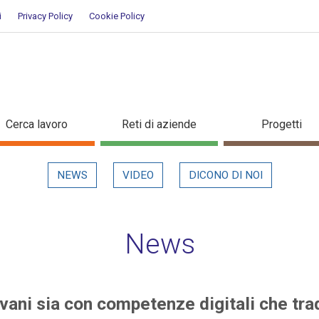
i
Privacy Policy
Cookie Policy
i giovani sia con competenze digi
Cerca lavoro
Reti di aziende
Progetti
NEWS
VIDEO
DICONO DI NOI
News
vani sia con competenze digitali che trad