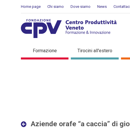
Salta al Contenuto
Home page
Chi siamo
Dove siamo
News
Contattac
Aziende orafe “a caccia” d
Formazione
Tirocini all'estero
Dettaglio in evidenza
Aziende orafe “a caccia” di gio