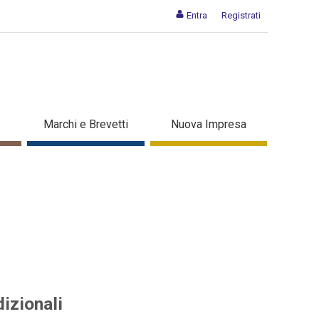
Entra
Registrati
tali che tradizionali -
Marchi e Brevetti
Nuova Impresa
izionali