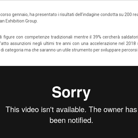
scorso gennaio, ha presentato i risultati dell’indagine condotta su 200 rea
ian Exhibition Group.
i figure con competenze tradizionali mentre il 39% cercherà saldatori 
 fatto assunzioni negli ultimi tre anni con una accelerazione nel 2018 s
i di categoria ma che saranno un utile strumento per sviluppare percorsi f