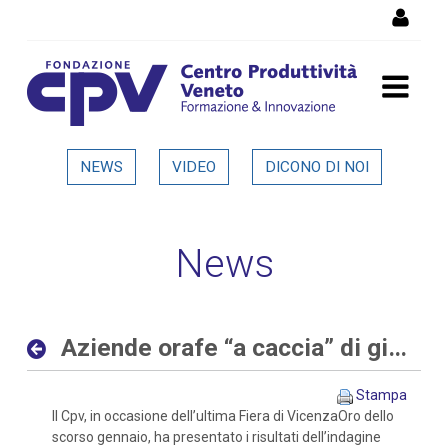
Salta al Contenuto
Aziende orafe “a caccia” di
NEWS
VIDEO
DICONO DI NOI
giovani sia con competenze
digitali che tradizionali -
News
Dettaglio in evidenza
Aziende orafe “a caccia” di giovani sia con competenze digitali che tradizionali
Stampa
Il Cpv, in occasione dell’ultima Fiera di VicenzaOro dello
scorso gennaio, ha presentato i risultati dell’indagine