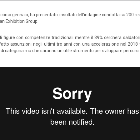
scorso gennaio, ha presentato i risultati dell’indagine condotta su 200 rea
ian Exhibition Group.
i figure con competenze tradizionali mentre il 39% cercherà saldatori 
 fatto assunzioni negli ultimi tre anni con una accelerazione nel 2018 s
i di categoria ma che saranno un utile strumento per sviluppare percorsi f