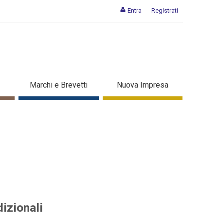
Entra
Registrati
tali che tradizionali -
Marchi e Brevetti
Nuova Impresa
izionali