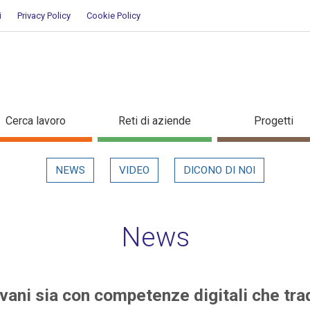
i
Privacy Policy
Cookie Policy
i giovani sia con competenze digi
Cerca lavoro
Reti di aziende
Progetti
NEWS
VIDEO
DICONO DI NOI
News
vani sia con competenze digitali che trad