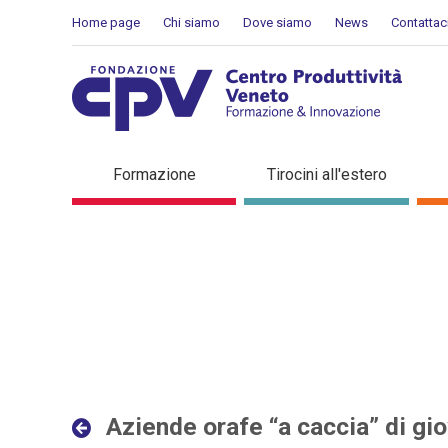
Salta al Contenuto
Home page
Chi siamo
Dove siamo
News
Contattac
Aziende orafe “a caccia” d
Formazione
Tirocini all'estero
Dettaglio in evidenza
Aziende orafe “a caccia” di gio