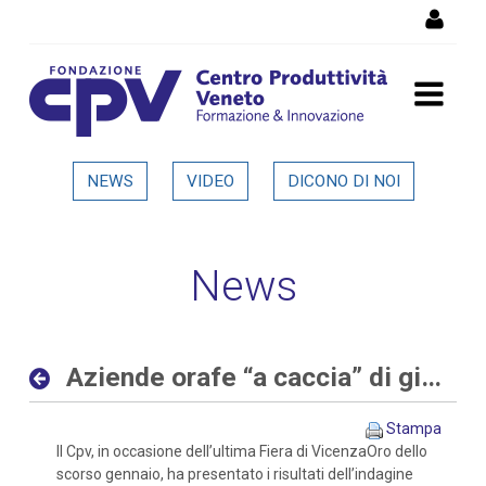
Salta al Contenuto
Aziende orafe “a caccia” di
NEWS
VIDEO
DICONO DI NOI
giovani sia con competenze
digitali che tradizionali -
News
Dettaglio in evidenza
Aziende orafe “a caccia” di giovani sia con competenze digitali che tradizionali
Stampa
Il Cpv, in occasione dell’ultima Fiera di VicenzaOro dello
scorso gennaio, ha presentato i risultati dell’indagine