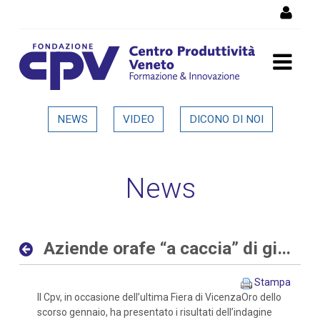
Salta al Contenuto
Aziende orafe “a caccia” di
NEWS
VIDEO
DICONO DI NOI
giovani sia con competenze
digitali che tradizionali -
News
Dettaglio in evidenza
Aziende orafe “a caccia” di giovani sia con competenze digitali che tradizionali
Stampa
Il Cpv, in occasione dell’ultima Fiera di VicenzaOro dello
scorso gennaio, ha presentato i risultati dell’indagine