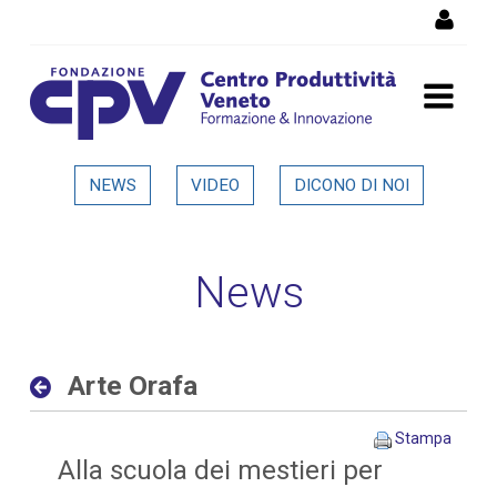
Salta al Contenuto
Arte Orafa - Dettaglio in
NEWS
VIDEO
DICONO DI NOI
evidenza
News
Arte Orafa
Stampa
Alla scuola dei mestieri per