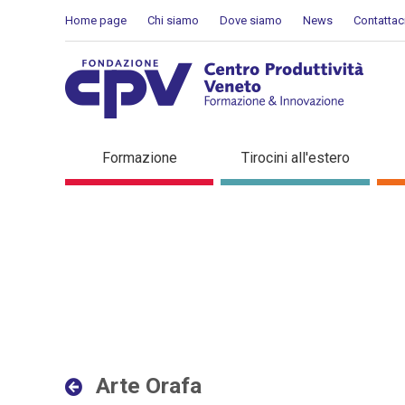
Salta al Contenuto
Home page
Chi siamo
Dove siamo
News
Contattac
Arte Orafa - Dettaglio in 
Formazione
Tirocini all'estero
Arte Orafa