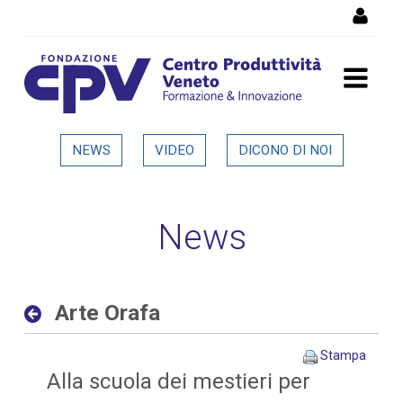
Salta al Contenuto
Arte Orafa - Dettaglio in
NEWS
VIDEO
DICONO DI NOI
evidenza
News
Arte Orafa
Stampa
Alla scuola dei mestieri per