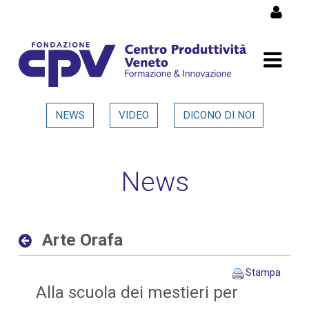
Salta al Contenuto
Arte Orafa - Dettaglio in
NEWS
VIDEO
DICONO DI NOI
evidenza
News
Arte Orafa
Stampa
Alla scuola dei mestieri per