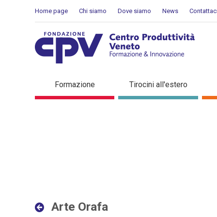
Salta al Contenuto
Home page
Chi siamo
Dove siamo
News
Contattac
Arte Orafa - Dettaglio in 
Formazione
Tirocini all'estero
Arte Orafa