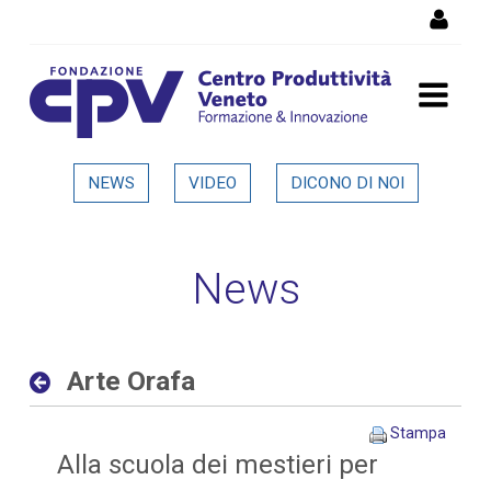
Salta al Contenuto
Arte Orafa - Dettaglio in
NEWS
VIDEO
DICONO DI NOI
evidenza
News
Arte Orafa
Stampa
Alla scuola dei mestieri per