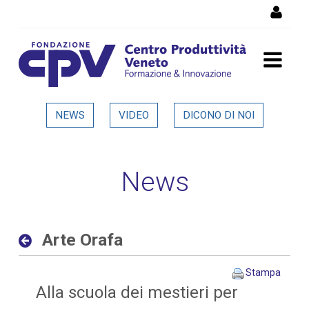
Salta al Contenuto
Arte Orafa - Dettaglio in
NEWS
VIDEO
DICONO DI NOI
evidenza
News
Arte Orafa
Stampa
Alla scuola dei mestieri per