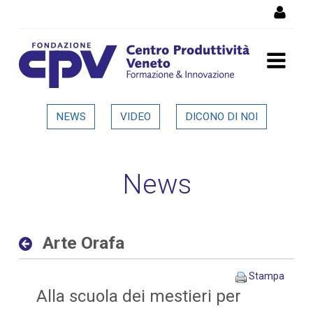
Salta al Contenuto
Arte Orafa - Dettaglio in
NEWS
VIDEO
DICONO DI NOI
evidenza
News
Arte Orafa
Stampa
Alla scuola dei mestieri per