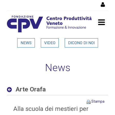
Salta al Contenuto
Arte Orafa - Dettaglio in
NEWS
VIDEO
DICONO DI NOI
evidenza
News
Arte Orafa
Stampa
Alla scuola dei mestieri per