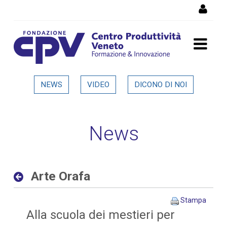
Salta al Contenuto
Arte Orafa - Dettaglio in
NEWS
VIDEO
DICONO DI NOI
evidenza
News
Arte Orafa
Stampa
Alla scuola dei mestieri per