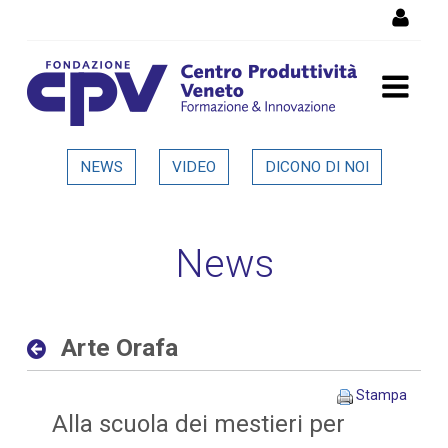
Salta al Contenuto
Arte Orafa - Dettaglio in
NEWS
VIDEO
DICONO DI NOI
evidenza
News
Arte Orafa
Stampa
Alla scuola dei mestieri per