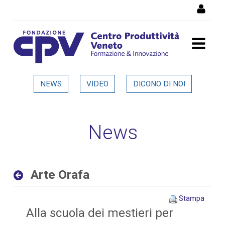
Salta al Contenuto
Arte Orafa - Dettaglio in
NEWS
VIDEO
DICONO DI NOI
evidenza
News
Arte Orafa
Stampa
Alla scuola dei mestieri per