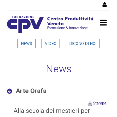
Salta al Contenuto
Arte Orafa - Dettaglio in
NEWS
VIDEO
DICONO DI NOI
evidenza
News
Arte Orafa
Stampa
Alla scuola dei mestieri per