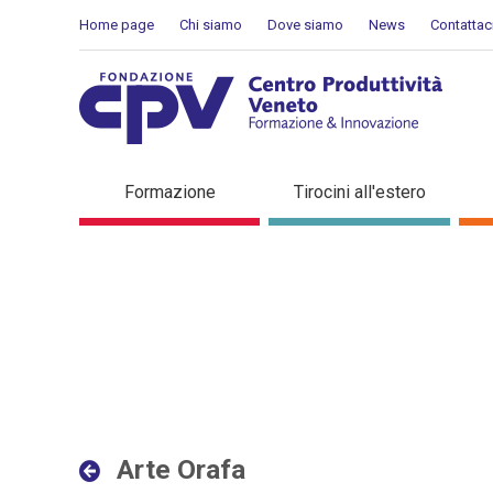
Salta al Contenuto
Home page
Chi siamo
Dove siamo
News
Contattac
Arte Orafa - Dettaglio in 
Formazione
Tirocini all'estero
Arte Orafa