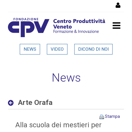
Salta al Contenuto
Arte Orafa - Dettaglio in
NEWS
VIDEO
DICONO DI NOI
evidenza
News
Arte Orafa
Stampa
Alla scuola dei mestieri per