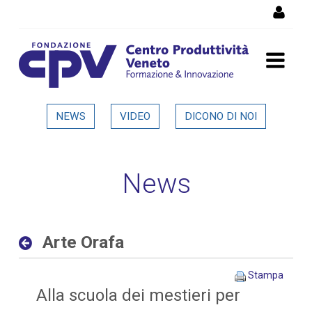
Salta al Contenuto
Arte Orafa - Dettaglio in
NEWS
VIDEO
DICONO DI NOI
evidenza
News
Arte Orafa
Stampa
Alla scuola dei mestieri per