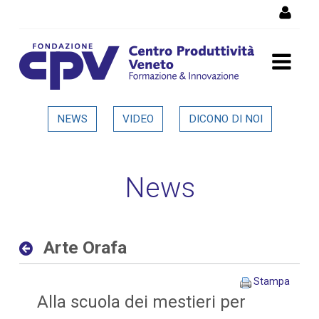
Salta al Contenuto
Arte Orafa - Dettaglio in
NEWS
VIDEO
DICONO DI NOI
evidenza
News
Arte Orafa
Stampa
Alla scuola dei mestieri per