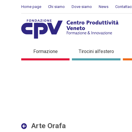
Salta al Contenuto
Home page
Chi siamo
Dove siamo
News
Contattac
Arte Orafa - Dettaglio in 
Formazione
Tirocini all'estero
Arte Orafa