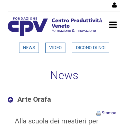
Salta al Contenuto
Arte Orafa - Dettaglio in
NEWS
VIDEO
DICONO DI NOI
evidenza
News
Arte Orafa
Stampa
Alla scuola dei mestieri per