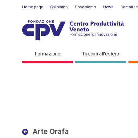
Salta al Contenuto
Home page
Chi siamo
Dove siamo
News
Contattac
Arte Orafa - Dettaglio in 
Formazione
Tirocini all'estero
Arte Orafa